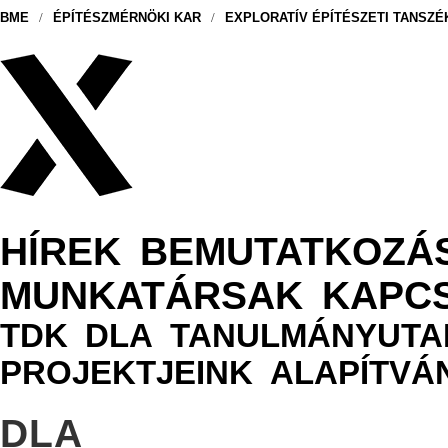
BME
/
ÉPÍTÉSZMÉRNÖKI KAR
/
EXPLORATÍV ÉPÍTÉSZETI TANSZÉ
HÍREK
BEMUTATKOZÁ
MUNKATÁRSAK
KAPC
TDK
DLA
TANULMÁNYUTA
PROJEKTJEINK
ALAPÍTVÁ
DLA