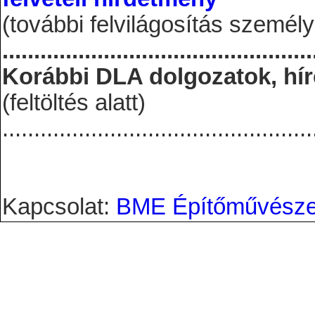
(további felvilágosítás személ
.................................................
Korábbi DLA dolgozatok, hí
(feltöltés alatt)
.................................................
Kapcsolat:
BME Építőművészeti