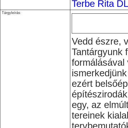
Terbe Rita D
Tárgyleírás:
Vedd észre, 
Tantárgyunk f
formálásával
ismerkedjünk 
ezért belsőép
építészirodák
egy, az elmúl
tereinek kial
tervbemutatók