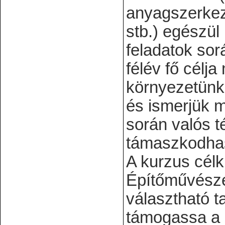
anyagszerkeze
stb.) egészül
feladatok sor
félév fő célja
környezetünk
és ismerjük m
során valós 
támaszkodha
A kurzus célk
Építőművészet
választható 
támogassa a s