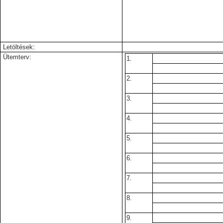
Letöltések:
Ütemterv:
1.
2.
3.
4.
5.
6.
7.
8.
9.