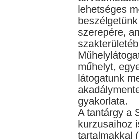
lehetséges mó
beszélgetünk.
szerepére, a
szakterületéb
Műhelylátoga
műhelyt, egye
látogatunk me
akadálymentes
gyakorlata.
A tantárgy a 
kurzusaihoz i
tartalmakkal 