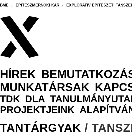
BME
/
ÉPÍTÉSZMÉRNÖKI KAR
/
EXPLORATÍV ÉPÍTÉSZETI TANSZÉ
HÍREK
BEMUTATKOZÁ
MUNKATÁRSAK
KAPC
TDK
DLA
TANULMÁNYUTA
PROJEKTJEINK
ALAPÍTVÁ
TANTÁRGYAK
/ TANSZ