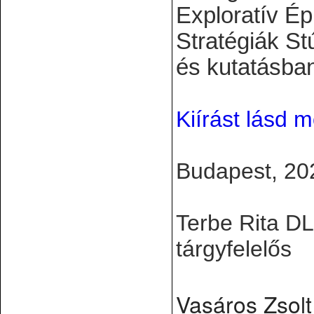
Exploratív Ép
Stratégiák St
és kutatásban
Kiírást lásd m
Budapest, 20
Terbe Rita D
tárgyfelelős
Vasáros Zsolt