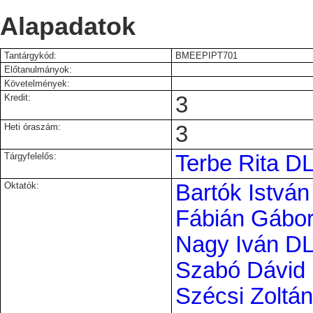
Alapadatok
Tantárgykód:
BMEEPIPT701
Előtanulmányok:
Követelmények:
Kredit:
3
Heti óraszám:
3
Tárgyfelelős:
Terbe Rita D
Oktatók:
Bartók Istvá
Fábián Gábo
Nagy Iván D
Szabó Dávid
Szécsi Zoltá