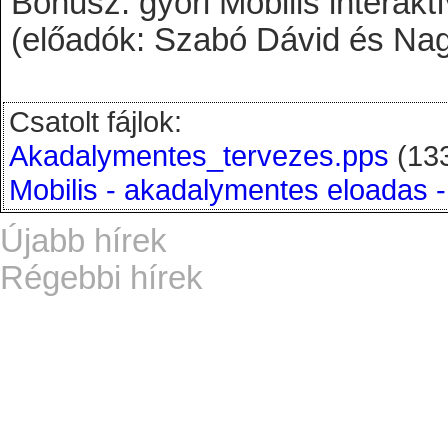
Bónusz: győri Mobilis interaktí
(előadók: Szabó Dávid és Nag
Csatolt fájlok:
Akadalymentes_tervezes.pps
(13
Mobilis - akadalymentes eloadas 
Újabb hírek
Régebbi hírek