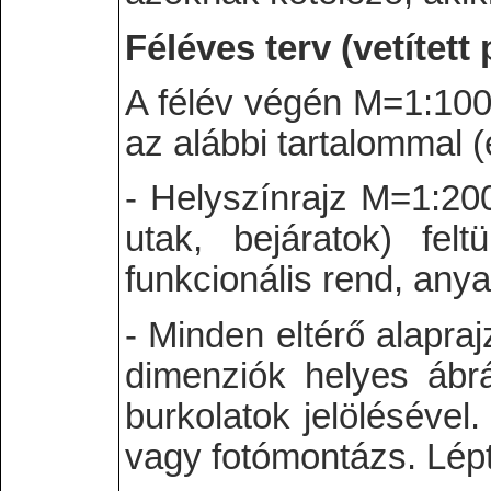
Féléves terv (vetített
A félév végén M=1:100-a
az alábbi tartalommal (
- Helyszínrajz M=1:200
utak, bejáratok) fel
funkcionális rend, any
- Minden eltérő alapra
dimenziók helyes ábr
burkolatok jelölésével.
vagy fotómontázs. Lépt