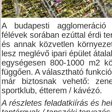
A budapesti agglomeráció u
félévek sorában ezúttal érdi t
és annak közvetlen környezete
lesz meglévő ipari épület átal
egységesen 800-1000 m2 körü
függően. A választható funkci
már biztosnak vehető: zenei
sportklub, étterem / kávézó.
A részletes feladatkiírás és he