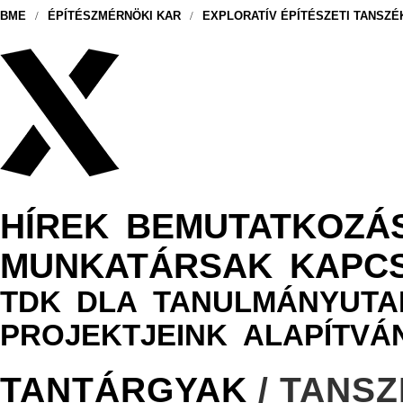
BME
/
ÉPÍTÉSZMÉRNÖKI KAR
/
EXPLORATÍV ÉPÍTÉSZETI TANSZÉ
HÍREK
BEMUTATKOZÁ
MUNKATÁRSAK
KAPC
TDK
DLA
TANULMÁNYUTA
PROJEKTJEINK
ALAPÍTVÁ
TANTÁRGYAK
/ TANSZ