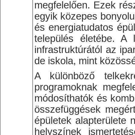
megfelelően. Ezek rész
egyik közepes bonyolul
és energiatudatos épül
település életébe.
A l
infrastruktúrától az ip
de iskola, mint közösség
A különböző telkekr
programoknak megfele
módosíthatók és kombi
összefüggések megérté
épületek alapterülete 
helyszínek ismerteté