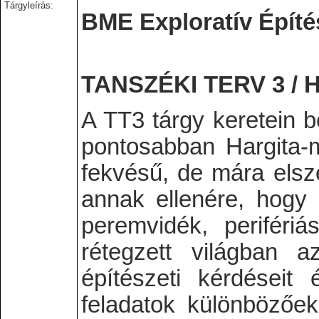
Tárgyleírás:
BME Exploratív Építés
TANSZÉKI TERV 3 
A TT3 tárgy keretein b
pontosabban Hargita-
fekvésű, de mára elsz
annak ellenére, hogy 
peremvidék, periféri
rétegzett világban a
építészeti kérdéseit 
feladatok különbözőek