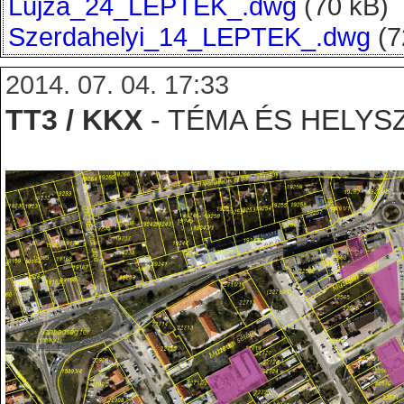
Lujza_24_LEPTEK_.dwg
(70 kB)
Szerdahelyi_14_LEPTEK_.dwg
(7
2014. 07. 04. 17:33
TT3
/ KKX
- TÉMA ÉS HELYS