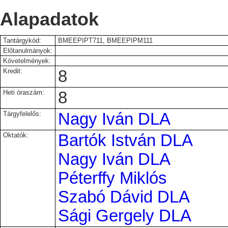
Alapadatok
Tantárgykód:
BMEEPIPT711, BMEEPIPM111
Előtanulmányok:
Követelmények:
Kredit:
8
Heti óraszám:
8
Tárgyfelelős:
Nagy Iván DLA
Oktatók:
Bartók István DLA
Nagy Iván DLA
Péterffy Miklós
Szabó Dávid DLA
Sági Gergely DLA