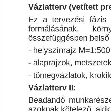
Vázlatterv (vetített p
Ez a tervezési fázis
formálásának, kör
összefüggésben belső f
- helyszínrajz M=1:500
- alaprajzok, metszet
- tömegvázlatok, kroki
Vázlatterv II:
Beadandó munkarészek
azoknak kötelező, akik