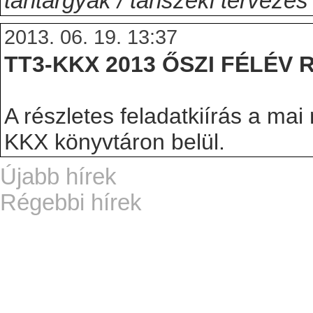
tantárgyak / tanszéki tervezés
2013. 06. 19. 13:37
TT3-KKX 2013 ŐSZI FÉLÉV
A részletes feladatkiírás a mai
KKX könyvtáron belül.
Újabb hírek
Régebbi hírek