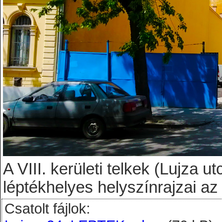
A VIII. kerületi telkek (Lujza u
léptékhelyes helyszínrajzai az
Csatolt fájlok: