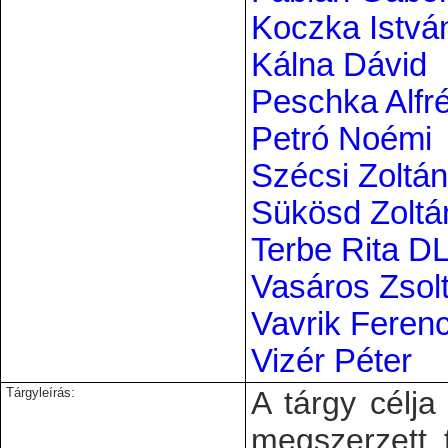
Koczka Istvá
Kálna Dávid
Peschka Alfr
Petró Noémi
Szécsi Zoltá
Sükösd Zoltá
Terbe Rita D
Vasáros Zsol
Vavrik Feren
Vizér Péter
Tárgyleírás:
A tárgy célja
megszerzett 