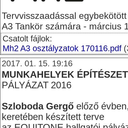
Tervvisszaadással egybekötött f
A3 Tankör számára - március 1.
Csatolt fájlok:
Mh2 A3 osztályzatok 170116.pdf
(
2017. 01. 15. 19:16
MUNKAHELYEK ÉPÍTÉSZETE
PÁLYÁZAT 2016
Szloboda Gergő
előző évben,
keretében készített terve
az EQUITONE hallgatói pályázat