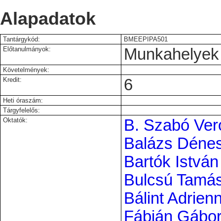
Alapadatok
Tantárgykód:
BMEEPIPA501
Előtanulmányok:
Munkahelyek 
Követelmények:
Kredit:
6
Heti óraszám:
Tárgyfelelős:
Oktatók:
B. Szabó Ver
Balázs Déne
Bartók Istvá
Bulcsú Tamá
Bálint Adrien
Fábián Gábo