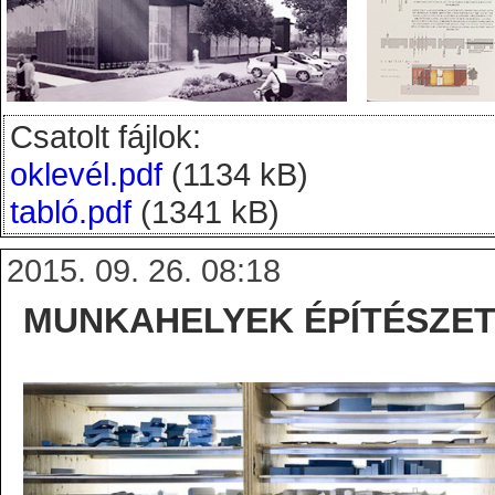
Csatolt fájlok:
oklevél.pdf
(1134 kB)
tabló.pdf
(1341 kB)
2015. 09. 26. 08:18
MUNKAHELYEK ÉPÍTÉSZET