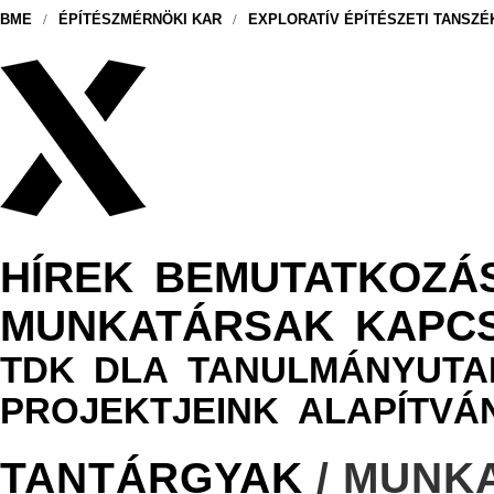
BME
/
ÉPÍTÉSZMÉRNÖKI KAR
/
EXPLORATÍV ÉPÍTÉSZETI TANSZÉ
HÍREK
BEMUTATKOZÁ
MUNKATÁRSAK
KAPC
TDK
DLA
TANULMÁNYUTA
PROJEKTJEINK
ALAPÍTVÁ
TANTÁRGYAK
/ MUNKA