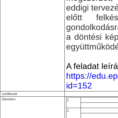
eddigi tervez
előtt felké
gondolkodásra
a döntési ké
együttműködé
A feladat leírá
https://edu.e
id=152
Letöltések:
Ütemterv:
1.
2.